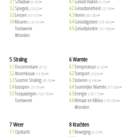
3.1
Schaduw
4.1
Geluid maken
(0-31)⚩
(0-31)⚩
3.2
Spiegels
4.2
Geluidssnelheid
(32-62)⚩
(32-79)⚩
3.3
Lenzen
4.3
Horen
(63-121)⚩
(80-128)⚩
3.4
Kleuren
4.4
Geluidsgolven
(122-141)⚩
(129-166)⚩
3.5
Toetsweek
4.5
Geluidssterkte
(167-188)⚩
3.6
Afronden
5 Straling
6 Warmte
5.1
Documentaire
6.1
Temperatuur
(0-13)
(0-32)⚩
5.2
Atoombouw
6.2
Transport
(14-39)⚩
(33-64)⚩
5.3
Soorten Straling
6.3
Isoleren
(40-74)⚩
(65-96)⚩
5.4
Isotopen
6.4
Soortelijke Warmte
(75-119)⚩
(97-138)⚩
5.5
Toepassingen
6.5
Energie
(120-170)⚩
(139-177)⚩
5.6
Toetsweek
6.6
Klimaat en Milieu
(178-198)⚩
6.7
Afronden
7 Weer
8 Krachten
7.1
Opdracht
8.1
Beweging
(0-27)⚩