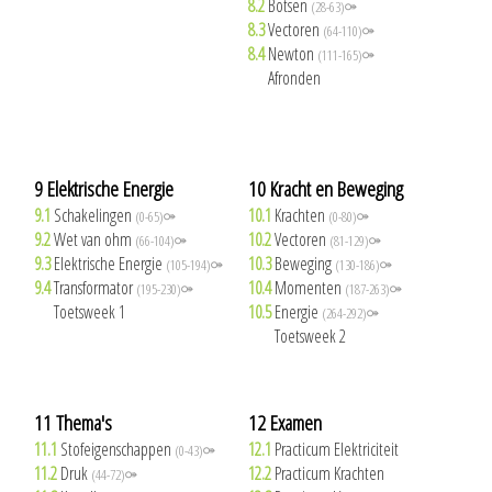
8.2
Botsen
(28-63)⚩
8.3
Vectoren
(64-110)⚩
8.4
Newton
(111-165)⚩
8.5
Afronden
9 Elektrische Energie
10 Kracht en Beweging
9.1
Schakelingen
10.1
Krachten
(0-65)⚩
(0-80)⚩
9.2
Wet van ohm
10.2
Vectoren
(66-104)⚩
(81-129)⚩
9.3
Elektrische Energie
10.3
Beweging
(105-194)⚩
(130-186)⚩
9.4
Transformator
10.4
Momenten
(195-230)⚩
(187-263)⚩
9.5
Toetsweek 1
10.5
Energie
(264-292)⚩
10.6
Toetsweek 2
11 Thema's
12 Examen
11.1
Stofeigenschappen
12.1
Practicum Elektriciteit
(0-43)⚩
11.2
Druk
12.2
Practicum Krachten
(44-72)⚩