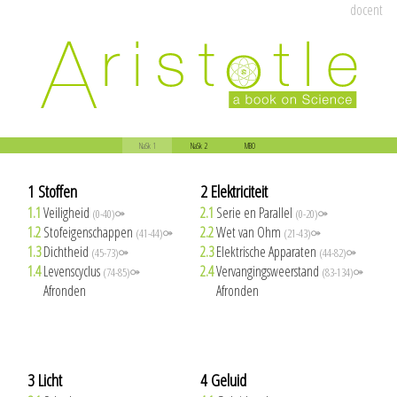
docent
NaSk 1
NaSk 2
MBO
1 Stoffen
2 Elektriciteit
1.1
Veiligheid
2.1
Serie en Parallel
(0-40)⚩
(0-20)⚩
1.2
Stofeigenschappen
2.2
Wet van Ohm
(41-44)⚩
(21-43)⚩
1.3
Dichtheid
2.3
Elektrische Apparaten
(45-73)⚩
(44-82)⚩
1.4
Levenscyclus
2.4
Vervangingsweerstand
(74-85)⚩
(83-134)⚩
1.5
Afronden
2.5
Afronden
3 Licht
4 Geluid