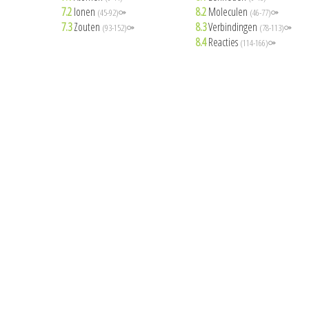
7.2
Ionen
8.2
Moleculen
(45-92)⚩
(46-77)⚩
7.3
Zouten
8.3
Verbindingen
(93-152)⚩
(78-113)⚩
8.4
Reacties
(114-166)⚩