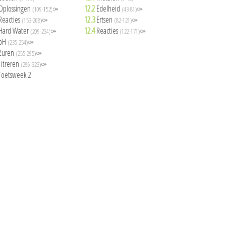
Oplossingen
12.2
Edelheid
(109-152)⚩
(43-81)⚩
Reacties
12.3
Ertsen
(153-208)⚩
(82-121)⚩
Hard Water
12.4
Reacties
(209-234)⚩
(122-171)⚩
pH
(235-254)⚩
Zuren
(255-295)⚩
Titreren
(296-323)⚩
Toetsweek 2