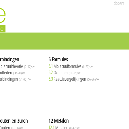
docent
rbindingen
6 Formules
olecuultheorie
6.1
Molecuulformules
(0-37)⚩
(0-29)⚩
ntleden
6.2
Oxideren
(38-70)⚩
(30-55)⚩
erbindingen
6.3
Reactievergelijkingen
(71-90)⚩
(56-86)⚩
outen en Zuren
12 Metalen
Zouten
12.1
Metalen
(0-108)⚩
(0-42)⚩