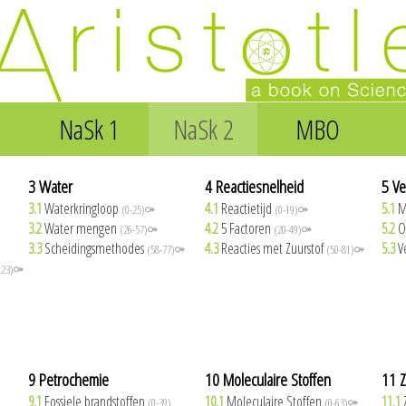
NaSk 1
NaSk 2
MBO
3 Water
4 Reactiesnelheid
5 Ve
3.1
Waterkringloop
4.1
Reactietijd
5.1
M
(0-25)⚩
(0-19)⚩
3.2
Water mengen
4.2
5 Factoren
5.2
O
(26-57)⚩
(20-49)⚩
3.3
Scheidingsmethodes
4.3
Reacties met Zuurstof
5.3
V
(58-77)⚩
(50-81)⚩
123)⚩
9 Petrochemie
10 Moleculaire Stoffen
11 Z
9.1
Fossiele brandstoffen
10.1
Moleculaire Stoffen
11.1
(0-39)
(0-63)⚩