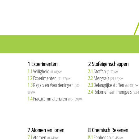
1 Experimenten
2 Stofeigenschappen
1.1
Veiligheid
2.1
Stoffen
(0-40)⚩
(0-20)⚩
1.2
Experimenten
2.2
Mengsels
(41-67)⚩
(21-65)⚩
1.3
Regels en Voorzieningen
2.3
Belangrijke stoffen
(68-
(66-81)⚩
2.4
Rekenen aan mengsels
89)⚩
(82-
1.4
Practicummaterialen
(90-109)⚩
7 Atomen en Ionen
8 Chemisch Rekenen
7.1
Atomen
8.1
Eenheden
(0-44)⚩
(0-45)⚩