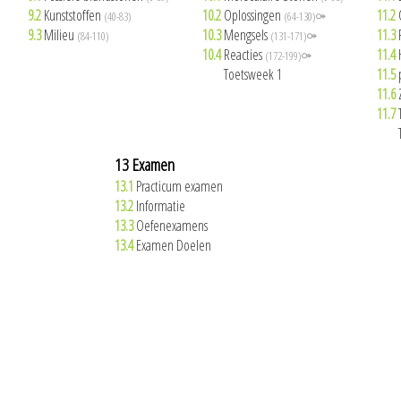
9.2
Kunststoffen
10.2
Oplossingen
11.2
(40-83)
(64-130)⚩
9.3
Milieu
10.3
Mengsels
11.3
(84-110)
(131-171)⚩
10.4
Reacties
11.4
(172-199)⚩
10.5
Toetsweek 1
11.5
11.6
11.7
11.8
13 Examen
13.1
Practicum examen
13.2
Informatie
13.3
Oefenexamens
13.4
Examen Doelen