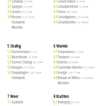
3.1
Schaduw
4.1
Geluid maken
(0-31)⚩
(0-31)⚩
3.2
Spiegels
4.2
Geluidssnelheid
(32-62)⚩
(32-79)⚩
3.3
Lenzen
4.3
Horen
(63-121)⚩
(80-128)⚩
3.4
Kleuren
4.4
Geluidsgolven
(122-141)⚩
(129-166)⚩
3.5
Toetsweek
4.5
Geluidssterkte
(167-188)⚩
3.6
Afronden
5 Straling
6 Warmte
5.1
Documentaire
6.1
Temperatuur
(0-13)
(0-32)⚩
5.2
Atoombouw
6.2
Transport
(14-39)⚩
(33-64)⚩
5.3
Soorten Straling
6.3
Isoleren
(40-74)⚩
(65-96)⚩
5.4
Isotopen
6.4
Soortelijke Warmte
(75-119)⚩
(97-138)⚩
5.5
Toepassingen
6.5
Energie
(120-170)⚩
(139-177)⚩
5.6
Toetsweek
6.6
Klimaat en Milieu
(178-198)⚩
6.7
Afronden
7 Weer
8 Krachten
7.1
Opdracht
8.1
Beweging
(0-27)⚩