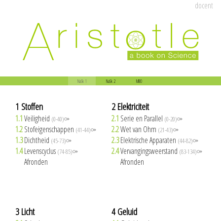
docent
NaSk 1
NaSk 2
MBO
1 Stoffen
2 Elektriciteit
1.1
Veiligheid
2.1
Serie en Parallel
(0-40)⚩
(0-20)⚩
1.2
Stofeigenschappen
2.2
Wet van Ohm
(41-44)⚩
(21-43)⚩
1.3
Dichtheid
2.3
Elektrische Apparaten
(45-73)⚩
(44-82)⚩
1.4
Levenscyclus
2.4
Vervangingsweerstand
(74-85)⚩
(83-134)⚩
1.5
Afronden
2.5
Afronden
3 Licht
4 Geluid