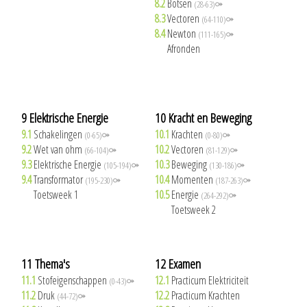
8.2
Botsen
(28-63)⚩
8.3
Vectoren
(64-110)⚩
8.4
Newton
(111-165)⚩
8.5
Afronden
9 Elektrische Energie
10 Kracht en Beweging
9.1
Schakelingen
10.1
Krachten
(0-65)⚩
(0-80)⚩
9.2
Wet van ohm
10.2
Vectoren
(66-104)⚩
(81-129)⚩
9.3
Elektrische Energie
10.3
Beweging
(105-194)⚩
(130-186)⚩
9.4
Transformator
10.4
Momenten
(195-230)⚩
(187-263)⚩
9.5
Toetsweek 1
10.5
Energie
(264-292)⚩
10.6
Toetsweek 2
11 Thema's
12 Examen
11.1
Stofeigenschappen
12.1
Practicum Elektriciteit
(0-43)⚩
11.2
Druk
12.2
Practicum Krachten
(44-72)⚩