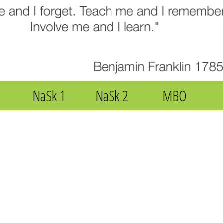
NaSk 1
NaSk 2
MBO