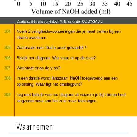
Oxalic acid titration grid
door
MHz`as
onder
CC BY-SA 3.0
304
Noem 2 veiligheidsvoorzieningen die je moet treffen bij een
titratie practicum.
305
Wat maakt een titratie proef gevaarlijk?
306
Bekijk het diagram. Wat staat er op de x-as?
307
Wat staat er op de y-as?
308
In een titratie wordt langzaam NaOH toegevoegd aan een
oplossing. Waar ligt het omslagpunt?
309
Leg met behulp van het diagram uit waarom je bij titreren heel
langzaam base aan het zuur moet toevoegen.
Waarnemen