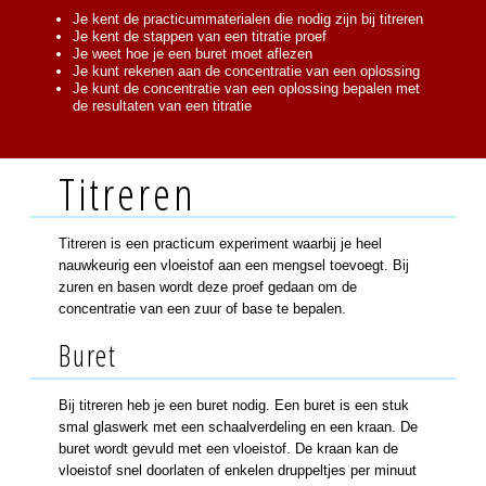
Je kent de practicummaterialen die nodig zijn bij titreren
Je kent de stappen van een titratie proef
Je weet hoe je een buret moet aflezen
Je kunt rekenen aan de concentratie van een oplossing
Je kunt de concentratie van een oplossing bepalen met
de resultaten van een titratie
Titreren
Titreren is een practicum experiment waarbij je heel
nauwkeurig een vloeistof aan een mengsel toevoegt. Bij
zuren en basen wordt deze proef gedaan om de
concentratie van een zuur of base te bepalen.
Buret
Bij titreren heb je een buret nodig. Een buret is een stuk
smal glaswerk met een schaalverdeling en een kraan. De
buret wordt gevuld met een vloeistof. De kraan kan de
vloeistof snel doorlaten of enkelen druppeltjes per minuut