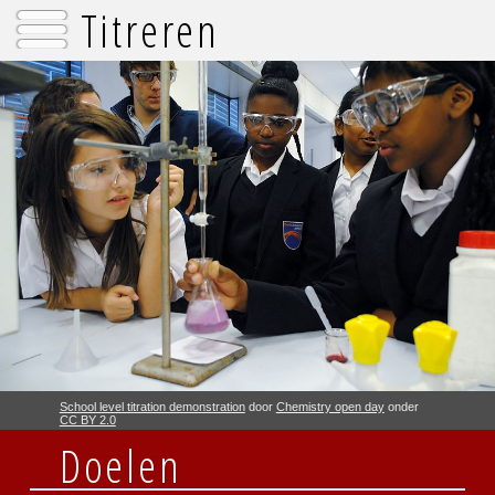
Titreren
School level titration demonstration
door
Chemistry open day
onder
CC BY 2.0
Doelen