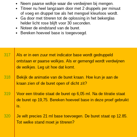
Neem paarse wolkje waar die verdwijnen bij mengen.
Titreer nu heel langzaam door met 2 druppels per minuut
of voeg en druppel toe als het mengsel kleurloos wordt.
Ga door met titreren tot de oplossing in het bekerglas
helder licht rose blijft voor 30 seconden.
Noteer de eindstand van de buret.
Bereken hoeveel base is toegevoegd.
317
Als er in een zuur met indicator base wordt gedruppeld
ontstaan er paarse wolkjes. Als er gemengd wordt verdwijnen
de wolkjes. Leg uit hoe dat komt.
318
Bekijk de animatie van de buret kraan. Hoe kun je aan de
kraan zien of de buret open of dicht zit?
319
Voor een titratie staat de buret op 6,05 ml. Na de titratie staat
de buret op 19,75. Bereken hoeveel base in deze proef gebruikt
is.
320
Je wilt precies 21 ml base toevoegen. De buret staat op 12.85.
Tot welke stand moet je titreren?