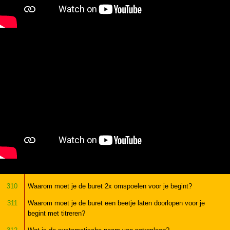
310
Waarom moet je de buret 2x omspoelen voor je begint?
311
Waarom moet je de buret een beetje laten doorlopen voor je
begint met titreren?