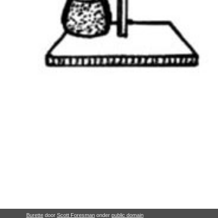
Burette
door
Scott Foresman
onder
public domain