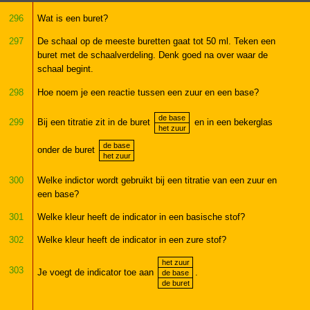
296
Wat is een buret?
297
De schaal op de meeste buretten gaat tot 50 ml. Teken een
buret met de schaalverdeling. Denk goed na over waar de
schaal begint.
298
Hoe noem je een reactie tussen een zuur en een base?
de base
299
Bij een titratie zit in de buret
en in een bekerglas
het zuur
de base
onder de buret
het zuur
300
Welke indictor wordt gebruikt bij een titratie van een zuur en
een base?
301
Welke kleur heeft de indicator in een basische stof?
302
Welke kleur heeft de indicator in een zure stof?
het zuur
303
Je voegt de indicator toe aan
.
de base
de buret