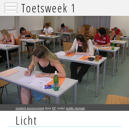
Toetsweek 1
student assessment
door
KF
onder
public domain
Licht