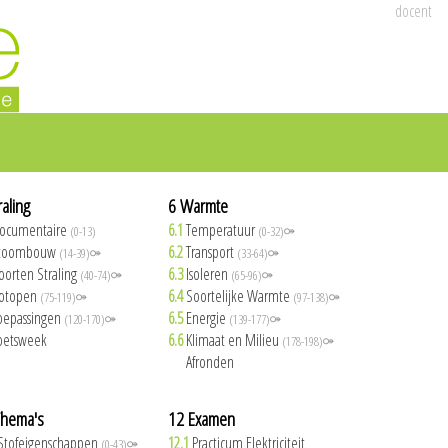
docent
raling
6 Warmte
ocumentaire
6.1
Temperatuur
(0-13)
(0-32)⚩
toombouw
6.2
Transport
(14-39)⚩
(33-64)⚩
oorten Straling
6.3
Isoleren
(40-74)⚩
(65-96)⚩
sotopen
6.4
Soortelijke Warmte
(75-119)⚩
(97-138)⚩
oepassingen
6.5
Energie
(120-170)⚩
(139-177)⚩
oetsweek
6.6
Klimaat en Milieu
(178-198)⚩
6.7
Afronden
Thema's
12 Examen
Stofeigenschappen
12.1
Practicum Elektriciteit
(0-43)⚩