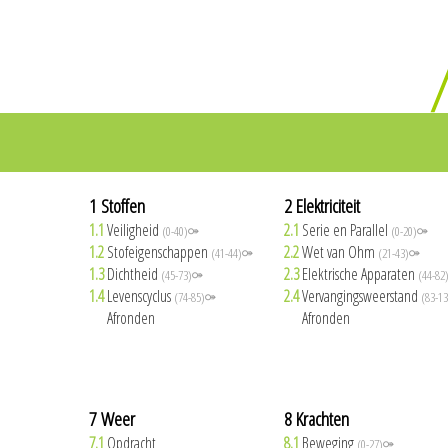
1 Stoffen
2 Elektriciteit
1.1
Veiligheid
2.1
Serie en Parallel
(0-40)⚩
(0-20)⚩
1.2
Stofeigenschappen
2.2
Wet van Ohm
(41-44)⚩
(21-43)⚩
1.3
Dichtheid
2.3
Elektrische Apparaten
(45-73)⚩
(44-8
1.4
Levenscyclus
2.4
Vervangingsweerstand
(74-85)⚩
(83-1
1.5
Afronden
2.5
Afronden
7 Weer
8 Krachten
7.1
Opdracht
8.1
Beweging
(0-27)⚩