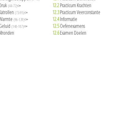
Druk
12.2
Practicum Krachten
(44-72)⚩
Katrollen
12.3
Practicum Veerconstante
(73-95)⚩
Warmte
12.4
Informatie
(96-139)⚩
Geluid
12.5
Oefenexamens
(140-187)⚩
Afronden
12.6
Examen Doelen