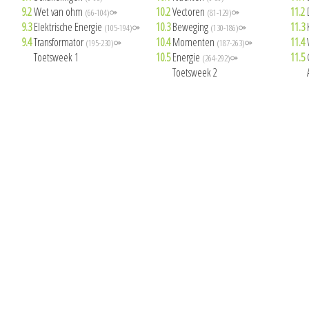
9.2
Wet van ohm
10.2
Vectoren
11.2
(66-104)⚩
(81-129)⚩
9.3
Elektrische Energie
10.3
Beweging
11.3
(105-194)⚩
(130-186)⚩
9.4
Transformator
10.4
Momenten
11.4
(195-230)⚩
(187-263)⚩
9.5
Toetsweek 1
10.5
Energie
11.5
(264-292)⚩
10.6
Toetsweek 2
11.6