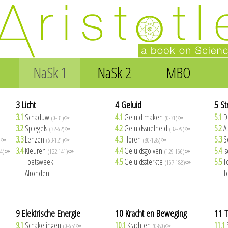
NaSk 1
NaSk 2
MBO
3 Licht
4 Geluid
5 St
3.1
Schaduw
4.1
Geluid maken
5.1
D
(0-31)⚩
(0-31)⚩
3.2
Spiegels
4.2
Geluidssnelheid
5.2
A
(32-62)⚩
(32-79)⚩
3.3
Lenzen
4.3
Horen
5.3
S
2)⚩
(63-121)⚩
(80-128)⚩
3.4
Kleuren
4.4
Geluidsgolven
5.4
I
34)⚩
(122-141)⚩
(129-166)⚩
3.5
Toetsweek
4.5
Geluidssterkte
5.5
T
(167-188)⚩
3.6
Afronden
5.6
T
9 Elektrische Energie
10 Kracht en Beweging
11 
9.1
Schakelingen
10.1
Krachten
11.1
(0-65)⚩
(0-80)⚩