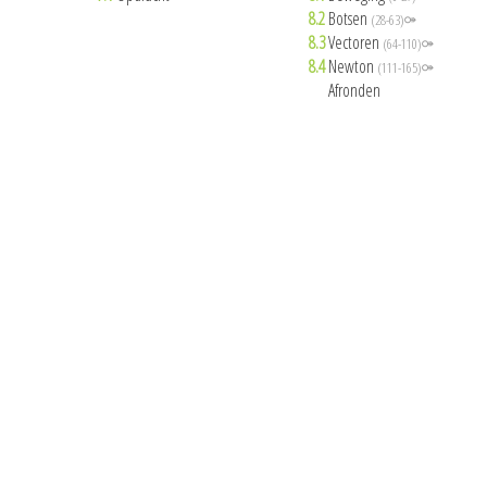
8.2
Botsen
(28-63)⚩
8.3
Vectoren
(64-110)⚩
8.4
Newton
(111-165)⚩
8.5
Afronden