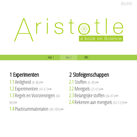
docent
NaSk 1
NaSk 2
MBO
1 Experimenten
2 Stofeigenschappen
1.1
Veiligheid
2.1
Stoffen
(0-40)⚩
(0-20)⚩
1.2
Experimenten
2.2
Mengsels
(41-67)⚩
(21-65)⚩
1.3
Regels en Voorzieningen
2.3
Belangrijke stoffen
(68-
(66-81)⚩
2.4
Rekenen aan mengsels
89)⚩
(82-123)⚩
1.4
Practicummaterialen
(90-109)⚩