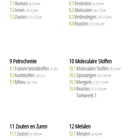
7.1
Atomen
8.1
Eenheden
(0-44)⚩
(0-45)⚩
7.2
Ionen
8.2
Moleculen
(45-92)⚩
(46-77)⚩
7.3
Zouten
8.3
Verbindingen
(93-152)⚩
(78-113)⚩
8.4
Reacties
(114-166)⚩
9 Petrochemie
10 Moleculaire Stoffen
9.1
Fossiele brandstoffen
10.1
Moleculaire Stoffen
(0-39)
(0-63)⚩
9.2
Kunststoffen
10.2
Oplossingen
(40-83)
(64-130)⚩
9.3
Milieu
10.3
Mengsels
(84-110)
(131-171)⚩
10.4
Reacties
(172-199)⚩
10.5
Toetsweek 1
11 Zouten en Zuren
12 Metalen
11.1
Zouten
12.1
Metalen
(0-108)⚩
(0-42)⚩