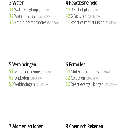
3 Water
4 Reactiesnelheid
3.1
Waterkringloop
4.1
Reactietijd
(0-25)⚩
(0-19)⚩
3.2
Water mengen
4.2
5 Factoren
(26-57)⚩
(20-49)⚩
3.3
Scheidingsmethodes
4.3
Reacties met Zuurstof
(58-77)⚩
(50-81)⚩
5 Verbindingen
6 Formules
5.1
Molecuultheorie
6.1
Molecuulformules
(0-37)⚩
(0-29)⚩
5.2
Ontleden
6.2
Oxideren
(38-70)⚩
(30-55)⚩
5.3
Verbindingen
6.3
Reactievergelijkingen
(71-90)⚩
(56-86)⚩
7 Atomen en Ionen
8 Chemisch Rekenen