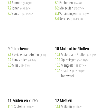
7.1
Atomen
8.1
Eenheden
(0-44)⚩
(0-45)⚩
7.2
Ionen
8.2
Moleculen
(45-92)⚩
(46-77)⚩
7.3
Zouten
8.3
Verbindingen
(93-152)⚩
(78-113)⚩
8.4
Reacties
(114-166)⚩
9 Petrochemie
10 Moleculaire Stoffen
9.1
Fossiele brandstoffen
10.1
Moleculaire Stoffen
(0-39)
(0-63)⚩
9.2
Kunststoffen
10.2
Oplossingen
(40-83)
(64-130)⚩
9.3
Milieu
10.3
Mengsels
(84-110)
(131-171)⚩
10.4
Reacties
(172-199)⚩
10.5
Toetsweek 1
11 Zouten en Zuren
12 Metalen
11.1
Zouten
12.1
Metalen
(0-108)⚩
(0-42)⚩