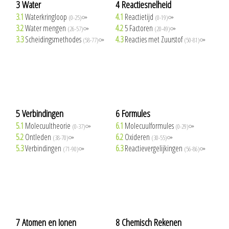
3 Water
4 Reactiesnelheid
3.1
Waterkringloop
4.1
Reactietijd
(0-25)⚩
(0-19)⚩
3.2
Water mengen
4.2
5 Factoren
(26-57)⚩
(20-49)⚩
3.3
Scheidingsmethodes
4.3
Reacties met Zuurstof
(58-77)⚩
(50-81)⚩
5 Verbindingen
6 Formules
5.1
Molecuultheorie
6.1
Molecuulformules
(0-37)⚩
(0-29)⚩
5.2
Ontleden
6.2
Oxideren
(38-70)⚩
(30-55)⚩
5.3
Verbindingen
6.3
Reactievergelijkingen
(71-90)⚩
(56-86)⚩
7 Atomen en Ionen
8 Chemisch Rekenen