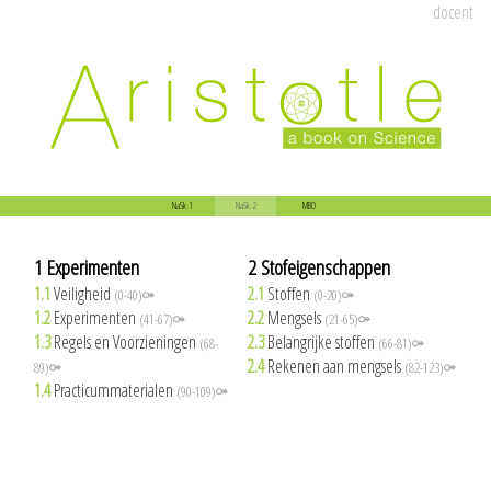
docent
NaSk 1
NaSk 2
MBO
1 Experimenten
2 Stofeigenschappen
1.1
Veiligheid
2.1
Stoffen
(0-40)⚩
(0-20)⚩
1.2
Experimenten
2.2
Mengsels
(41-67)⚩
(21-65)⚩
1.3
Regels en Voorzieningen
2.3
Belangrijke stoffen
(68-
(66-81)⚩
2.4
Rekenen aan mengsels
89)⚩
(82-123)⚩
1.4
Practicummaterialen
(90-109)⚩