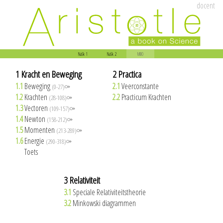
docent
NaSk 1
NaSk 2
MBO
1 Kracht en Beweging
2 Practica
1.1
Beweging
2.1
Veerconstante
(0-27)⚩
1.2
Krachten
2.2
Practicum Krachten
(28-108)⚩
1.3
Vectoren
(109-157)⚩
1.4
Newton
(158-212)⚩
1.5
Momenten
(213-289)⚩
1.6
Energie
(290-318)⚩
1.7
Toets
3 Relativiteit
3.1
Speciale Relativiteitstheorie
3.2
Minkowski diagrammen