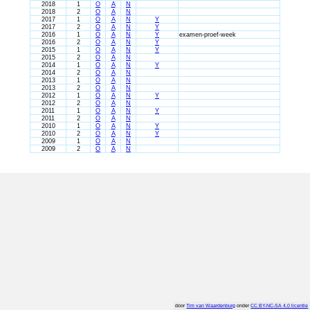
2018
1
O
A
N
2018
2
O
A
N
2017
1
O
A
N
Y
2017
2
O
A
N
Y
2016
1
O
A
N
Y
examen-proef-week
2016
2
O
A
N
Y
2015
1
O
A
N
Y
2015
2
O
A
N
2014
1
O
A
N
Y
2014
2
O
A
N
2013
1
O
A
N
2013
2
O
A
N
2012
1
O
A
N
Y
2012
2
O
A
N
2011
1
O
A
N
Y
2011
2
O
A
N
2010
1
O
A
N
Y
2010
2
O
A
N
Y
2009
1
O
A
N
2009
2
O
A
N
door
Tim van Waardenburg
onder
CC BY-NC-SA 4.0 licentie