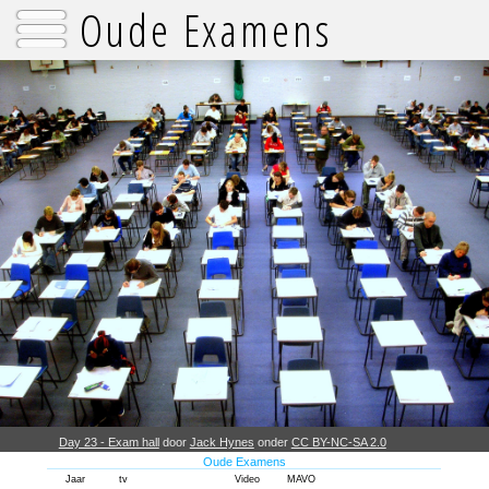
Oude Examens
Day 23 - Exam hall
door
Jack Hynes
onder
CC BY-NC-SA 2.0
Oude Examens
Jaar
tv
Video
MAVO