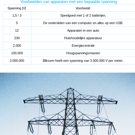
Voorbeelden van apparaten met een bepaalde spanning
Spanning [V]
Voorbeeld
1,5 / 3
Speelgoed met 1 of 2 batterijen.
5
De onderdelen van een computer en alles op een USB.
12
Apparaten in een auto
230
Huishoudelijke apparatuur
2.000
Energiecentrale
100.000
Hoogspanningsmasten
3.000.000
Bliksem heeft een spanning van 3.000.000 V per meter.