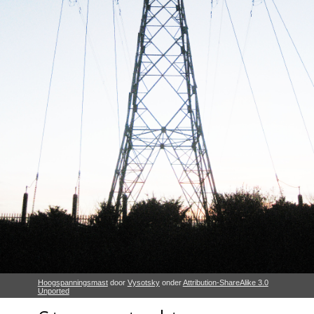
Hoogspanningsmast
door
Vysotsky
onder
Attribution-ShareAlike 3.0
Unported