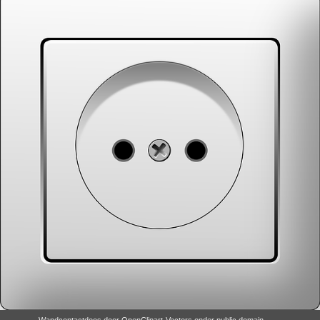
Wandcontactdoos
door
OpenClipart-Vectors
onder
public domain